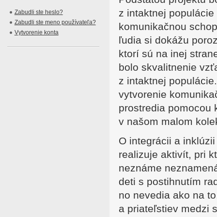
z intaktnej populáci
Zabudli ste heslo?
Zabudli ste meno používateľa?
komunikačnou schopn
Vytvorenie konta
ľudia si dokážu poro
ktorí sú na inej str
bolo skvalitnenie vz
z intaktnej populáci
vytvorenie komunika
prostredia pomocou k
v našom malom kolekt
O integrácii a inklúzi
realizuje aktivít, pri 
neznáme neznamená z
deti s postihnutím ra
no nevedia ako na to
a priateľstiev medzi