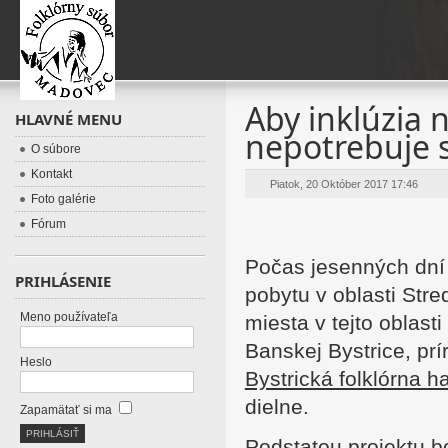
Aby inklúzia 
HLAVNÉ MENU
nepotrebuje 
O súbore
Kontakt
Piatok, 20 Október 2017 17:46
Foto galérie
Fórum
Počas jesenných dní
PRIHLÁSENIE
pobytu v oblasti Stre
Meno používateľa
miesta v tejto oblas
Banskej Bystrice, prí
Heslo
Bystrická folklórna 
dielne.
Zapamätať si ma
Podstatou projektu b