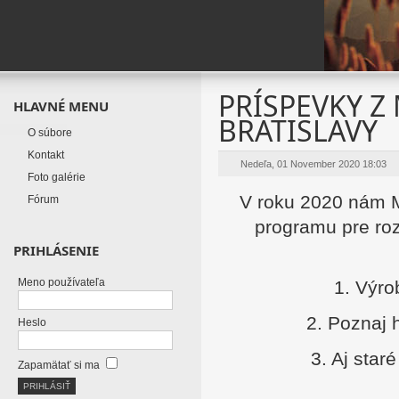
PRÍSPEVKY Z
HLAVNÉ MENU
BRATISLAVY
O súbore
Kontakt
Nedeľa, 01 November 2020 18:03
Foto galérie
V roku 2020 nám M
Fórum
programu pre rozv
PRIHLÁSENIE
Meno používateľa
1. Výro
2. Poznaj 
Heslo
3. Aj star
Zapamätať si ma